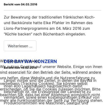
Bericht vom 04.03.2016
Zur Bewahrung der traditionellen fränkischen Koch-
und Backkünste hatte Elke Pfahler im Rahmen des
Lions-Partnerprogramms am 04. März 2016 zum
"Küchle backen" nach Büchenbach eingeladen.
Weiterlesen …
DER BAYWA-KONZERN
Wir benutzen Cookies
Wir nutzen Cookies auf unserer Website. Einige von ihnen
Bericht vom 19.02.2016
sind essenziell für den Betrieb der Seite, während andere
uns helfen, diese Website und die Nutzererfahrung zu
Längst vorbei sind die Zeiten, in denen die BayWa in
verbessern (Tracking Cookies). Sie können selbst
ihren 400 Lagerhäusern hauptsächlich damit
entscheiden, ob Sie die Cookies zulassen möchten. Bitte
beschäftigt ist, die Erzeugnisse der Landwirte zu
beachten Sie, dass bei einer Ablehnung womöglich nicht
vermarkten, sowie einen kostengünstigen Einkauf von
mehr alle Funktionalitäten der Seite zur Verfügung stehen.
Produktionsmitteln wie Maschinen, Saatgut und