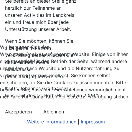
Sie bereits an dieser Stelle ganz
herzlich zur Teilnahme an
unseren Activities im Landkreis
ein und freue mich über jede
Unterstützung unserer Arbeit.
Wenn Sie möchten, können Sie
Wir benutzen Cookies
sich gerne mit uns in
Wir nutzen Cookies auf unserer Website. Einige von ihnen
Verbindung setzen. Nutzen Sie
sind essenziell für den Betrieb der Seite, während andere
dafür einfach meine
uns helfen, diese Website und die Nutzererfahrung zu
Mailadresse
verbessern (Tracking Cookies). Sie können selbst
praesident(at)lions-rh.info.
entscheiden, ob Sie die Cookies zulassen möchten. Bitte
Ihr Dr. Johannes Großhauser
beachten Sie, dass bei einer Ablehnung womöglich nicht
Präsident des LC Roth-Hilpoltstein 2026/27
mehr alle Funktionalitäten der Seite zur Verfügung stehen.
Akzeptieren
Ablehnen
Weitere Informationen
|
Impressum